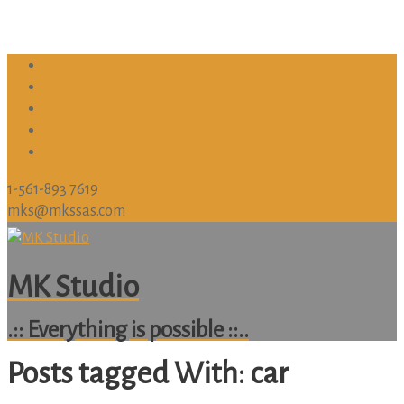
1-561-893 7619
mks@mkssas.com
MK Studio
.:: Everything is possible ::..
Posts tagged With: car