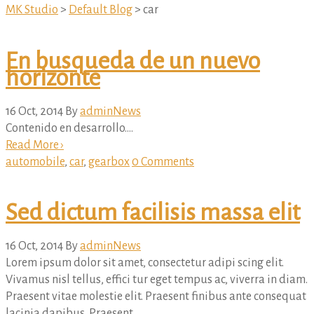
MK Studio
>
Default Blog
>
car
En busqueda de un nuevo
horizonte
16 Oct, 2014
By
admin
News
Contenido en desarrollo….
Read More ›
automobile
,
car
,
gearbox
0 Comments
Sed dictum facilisis massa elit
16 Oct, 2014
By
admin
News
Lorem ipsum dolor sit amet, consectetur adipi scing elit.
Vivamus nisl tellus, effici tur eget tempus ac, viverra in diam.
Praesent vitae molestie elit. Praesent finibus ante consequat
lacinia dapibus. Praesent ...