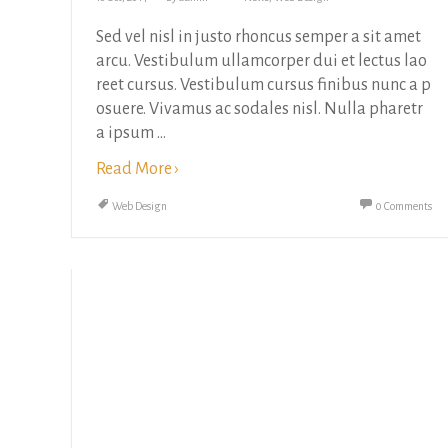
Sed vel nisl in justo rhoncus semper a sit amet
arcu. Vestibulum ullamcorper dui et lectus lao
reet cursus. Vestibulum cursus finibus nunc a p
osuere. Vivamus ac sodales nisl. Nulla pharetr
a ipsum ...
Read More ›
Web Design
0 Comments