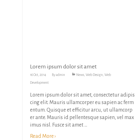
Lorem ipsum dolor sit amet
16 Oct, 2014
By
admin
News
,
Web Design
,
Web
Development
Lorem ipsum dolor sit amet, consectetur adipis
cing elit. Mauris ullamcorper eu sapien ac ferm
entum. Quisque et efficitur arcu, ut ullamcorp
er ante. Mauris id pellentesque sapien, vel max
imus nisl. Fusce sit amet ...
Read More ›