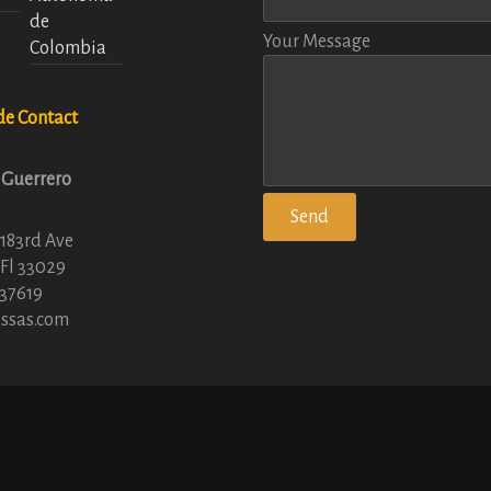
Your Message
de Contact
 Guerrero
183rd Ave
Fl 33029
937619
sas.com