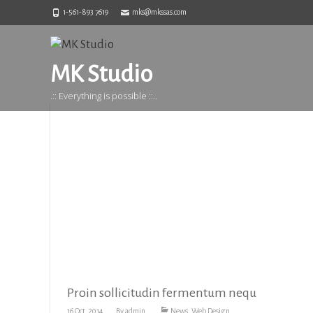
1-561-893 7619
mks@mkssas.com
Category Archives: Web Design
MK Studio
.:: Everything is possible ::..
Proin sollicitudin fermentum nequ
16 Oct, 2014
By
admin
News
,
Web Design