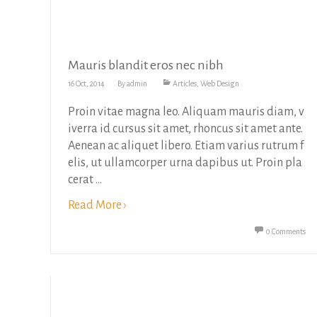
Mauris blandit eros nec nibh
16 Oct, 2014
By
admin
Articles
,
Web Design
Proin vitae magna leo. Aliquam mauris diam, v
iverra id cursus sit amet, rhoncus sit amet ante.
Aenean ac aliquet libero. Etiam varius rutrum f
elis, ut ullamcorper urna dapibus ut. Proin pla
cerat ...
Read More ›
0 Comments