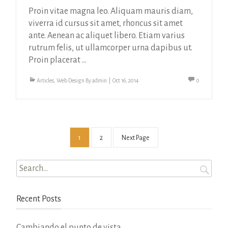
Proin vitae magna leo. Aliquam mauris diam,
viverra id cursus sit amet, rhoncus sit amet
ante. Aenean ac aliquet libero. Etiam varius
rutrum felis, ut ullamcorper urna dapibus ut.
Proin placerat ...
Articles
,
Web Design
By
admin
|
Oct 16, 2014
0
Posts
1
2
Next Page
Navigation
Search
for:
Recent Posts
Cambiando el punto de vista