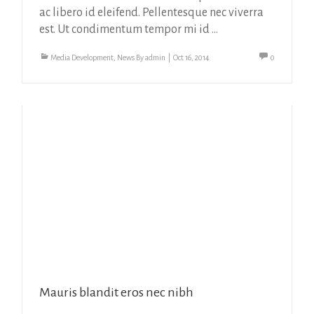
ac libero id eleifend. Pellentesque nec viverra
est. Ut condimentum tempor mi id ...
Media Development
,
News
By
admin
|
Oct 16, 2014
0
Mauris blandit eros nec nibh