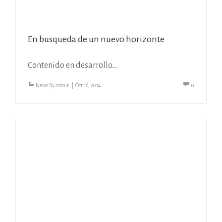
En busqueda de un nuevo horizonte
Contenido en desarrollo….
News
By
admin
|
Oct 16, 2014
0