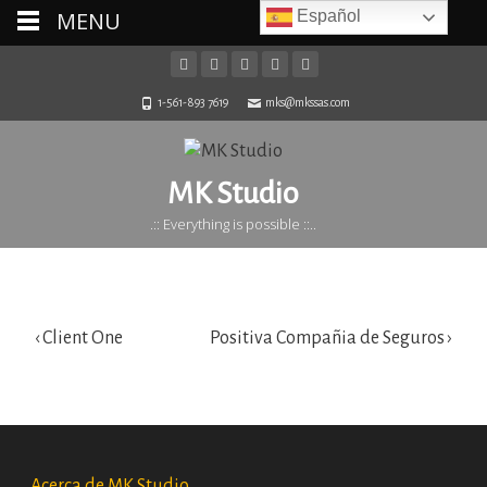
MENU
Español
1-561-893 7619
mks@mkssas.com
Client Two
MK Studio
MK Studio
>
Clients
>
Client Two
.:: Everything is possible ::..
Post
‹
Client One
Positiva Compañia de Seguros
›
navigation
Acerca de MK Studio