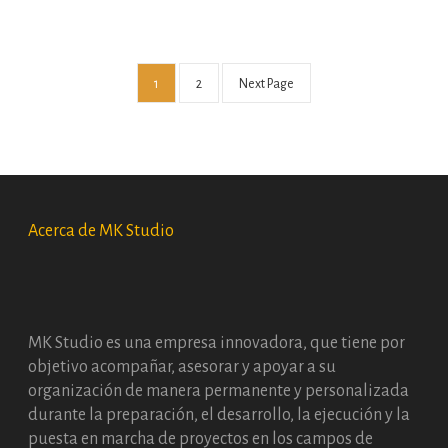
E-Learning, Gamificación
Posts
1
2
Next Page
Navigation
Acerca de MK Studio
MK Studio es una empresa innovadora, que tiene por
objetivo acompañar, asesorar y apoyar a su
Cursos virtuales Uni-Autónoma de Colombia
organización de manera permanente y personalizada
Animación y Composición Visual, Gamificación
durante la preparación, el desarrollo, la ejecución y la
puesta en marcha de proyectos en los campos de